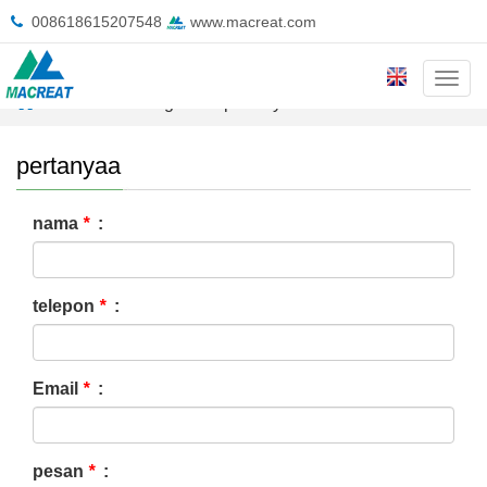
008618615207548
www.macreat.com
Cate
rumah
>
Tentang kita
>
pertanyaa
pertanyaa
nama
*
:
telepon
*
:
Email
*
:
pesan
*
: