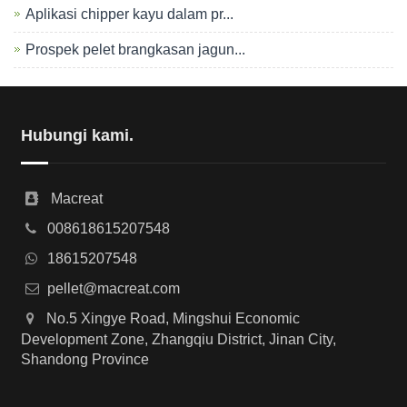
Aplikasi chipper kayu dalam pr...
Prospek pelet brangkasan jagun...
Hubungi kami.
Macreat
008618615207548
18615207548
pellet@macreat.com
No.5 Xingye Road, Mingshui Economic
Development Zone, Zhangqiu District, Jinan City,
Shandong Province